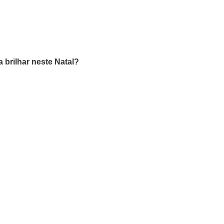
026
ANUNCIE AQUI
VITRINE EVENTOS/GALERIA/FOTOS
MAPA DO CO
 brilhar neste Natal?