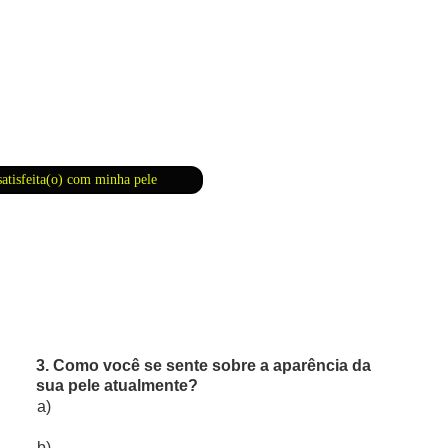
às vezes não.
satisfeita(o) com minha pele
3. Como você se sente sobre a aparência da 
sua pele atualmente?
a) 
b) 