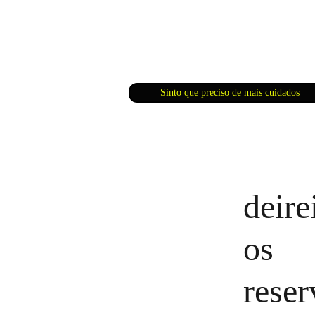
Sinto que preciso de mais cuidados
deire
os 
reser