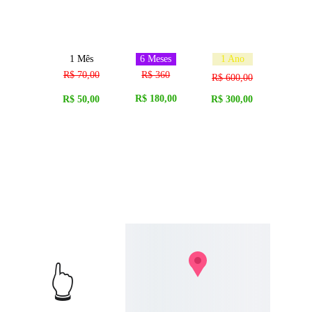
Destaques
1 Mês
6 Meses
1 Ano
R$ 70,00
R$ 360
R$ 600,00
R$ 180,00
R$ 50,00
R$ 300,00
Beneficios dos Comércios em Destaques
Permanece na pagina Principal 
Botão Clicavel para redes sociais e whatsapp
Trafego com Maior Numero de Visitantes na Primeira 
Pagina 
👆