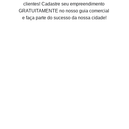
clientes! Cadastre seu empreendimento 
GRATUITAMENTE no nosso guia comercial 
e faça parte do sucesso da nossa cidade!
Pré Cadastro para 
Colocar o Seu 
Empreendimento No 
Mapa do Comércio 
Vitrine de Paranaíba
As informações adicionais serão requeridas 
pelo WhatsApp,